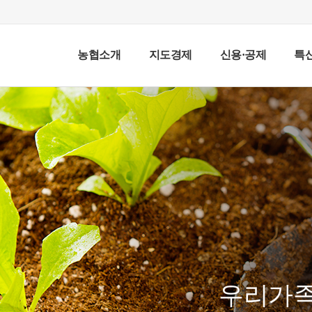
농협소개
지도경제
신용·공제
특
우리가족